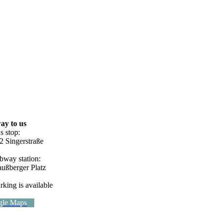
ay to us
s stop:
2 Singerstraße
bway station:
außberger Platz
rking is available
gle Maps