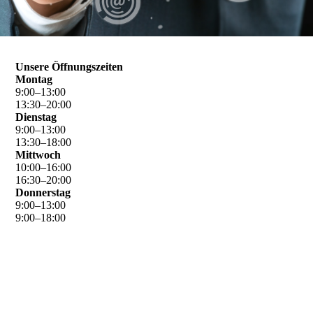
Unsere Öffnungszeiten
Montag
9
:
00
–
13
:
00
13
:
30
–
20
:
00
Dienstag
9
:
00
–
13
:
00
13
:
30
–
18
:
00
Mittwoch
10
:
00
–
16
:
00
16
:
30
–
20
:
00
Donnerstag
9
:
00
–
13
:
00
9
:
00
–
18
:
00