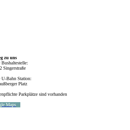
g zu uns
 Bushaltestelle:
2 Singerstraße
e U-Bahn Station:
außberger Platz
enpflichte Parkplätze sind vorhanden
gle Maps